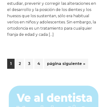
estudiar, prevenir y corregir las alteraciones en
el desarrollo y la posición de los dientes y los
huesos que los sustentan, sólo era habitual
verlos en niños y adolescentes. Sin embargo, la
ortodoncia es un tratamiento para cualquier
franja de edad y cada […]
Página
Página
Página
Página
Ir
1
2
3
4
página siguiente »
a
la
Barra
lateral