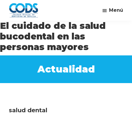
Saltar
Saltar
Saltar
Menú
al
a
al
Ve
contenido
la
pie
Campaña
El cuidado de la salud
al
del
principal
barra
de
dentista
bucodental en las
Colegio
lateral
página
personas mayores
Oficial
principal
de
Dentistas
Actualidad
de
Sevilla
salud dental