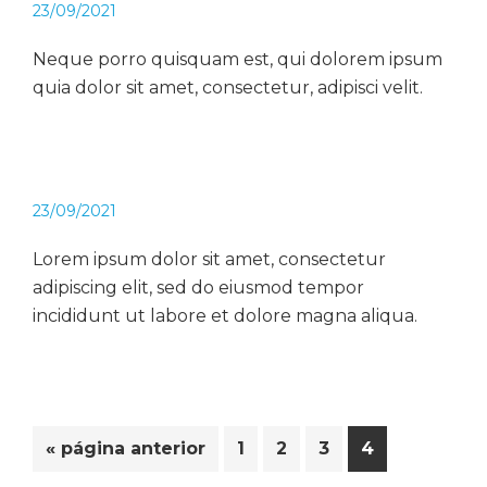
23/09/2021
Neque porro quisquam est, qui dolorem ipsum
quia dolor sit amet, consectetur, adipisci velit.
23/09/2021
Lorem ipsum dolor sit amet, consectetur
adipiscing elit, sed do eiusmod tempor
incididunt ut labore et dolore magna aliqua.
Ir
Página
Página
Página
Página
«
página anterior
1
2
3
4
a