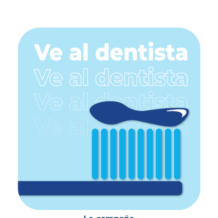
la
Barra
lateral
principal