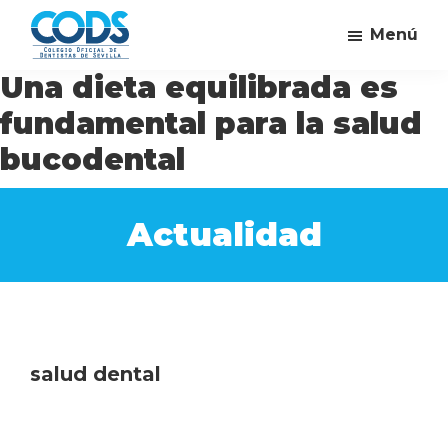
Saltar
Saltar
Saltar
Menú
al
a
al
Ve
contenido
la
pie
Campaña
Una dieta equilibrada es
al
del
principal
barra
de
dentista
fundamental para la salud
Colegio
lateral
página
bucodental
Oficial
principal
de
Dentistas
Actualidad
de
Sevilla
salud dental