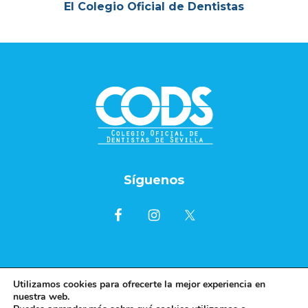
El Colegio Oficial de Dentistas
Footer
Síguenos
Utilizamos cookies para ofrecerte la mejor experiencia en
nuestra web.
© 2026 |
Colegio Oficial de Dentistas de Sevilla
|