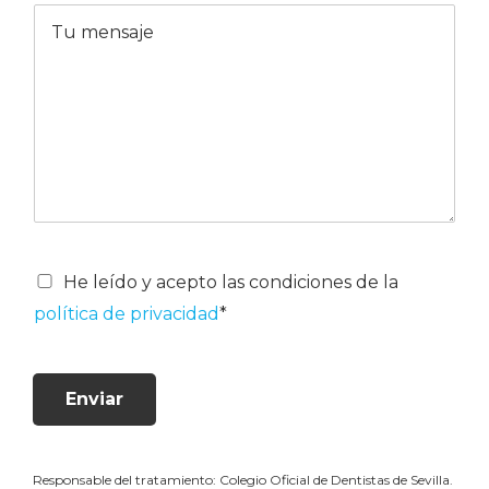
e
o
M
o
s
e
e
n
l
s
e
a
c
j
t
e
r
ó
n
i
c
o
P
He leído y acepto las condiciones de la
*
o
política de privacidad
*
l
í
t
i
Enviar
c
a
d
e
Responsable del tratamiento: Colegio Oficial de Dentistas de Sevilla.