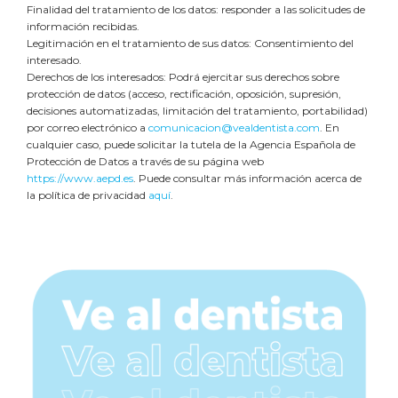
p
Finalidad del tratamiento de los datos: responder a las solicitudes de
r
información recibidas.
i
Legitimación en el tratamiento de sus datos: Consentimiento del
v
interesado.
a
Derechos de los interesados: Podrá ejercitar sus derechos sobre
c
protección de datos (acceso, rectificación, oposición, supresión,
i
decisiones automatizadas, limitación del tratamiento, portabilidad)
d
por correo electrónico a
comunicacion
@vealdentista.com
. En
a
cualquier caso, puede solicitar la tutela de la Agencia Española de
Protección de Datos a través de su página web
d
https://www.aepd.es
. Puede consultar más información acerca de
*
la política de privacidad
aquí
.
Barra
lateral
principal