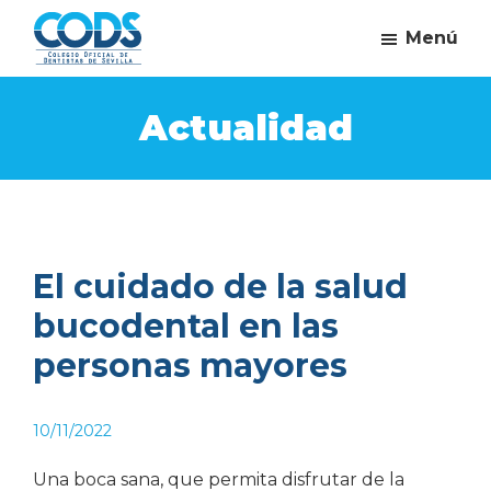
Saltar
Saltar
Saltar
Menú
al
a
al
Ve
contenido
la
pie
Campaña
al
del
principal
barra
de
Actualidad
dentista
Colegio
lateral
página
Oficial
principal
de
Dentistas
de
El cuidado de la salud
Sevilla
bucodental en las
personas mayores
10/11/2022
Una boca sana, que permita disfrutar de la