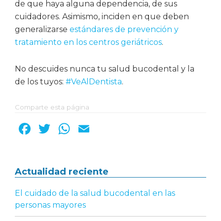
de que haya alguna dependencia, de sus
cuidadores. Asimismo, inciden en que deben
generalizarse
estándares de prevención y
tratamiento en los centros geriátricos
.
No descuides nunca tu salud bucodental y la
de los tuyos:
#VeAlDentista
.
Comparte esta página
F
T
W
E
a
w
h
m
c
it
a
ai
Barra
Actualidad reciente
e
te
ts
l
b
r
A
lateral
El cuidado de la salud bucodental en las
o
p
personas mayores
principal