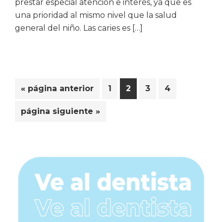
prestar especial atención e interés, ya que es
una prioridad al mismo nivel que la salud
general del niño. Las caries es […]
Ir
Página
Página
Página
Página
«
página anterior
1
2
3
4
a
Ir
página siguiente »
la
a
la
Barra
lateral
principal