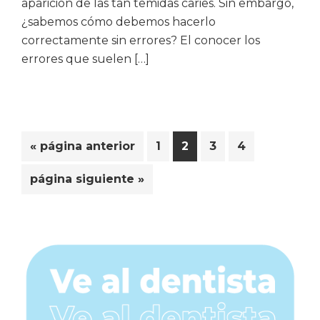
aparición de las tan temidas caries. Sin embargo,
¿sabemos cómo debemos hacerlo
correctamente sin errores? El conocer los
errores que suelen […]
Ir
Página
Página
Página
Página
«
página anterior
1
2
3
4
a
Ir
página siguiente »
la
a
la
Barra
lateral
principal