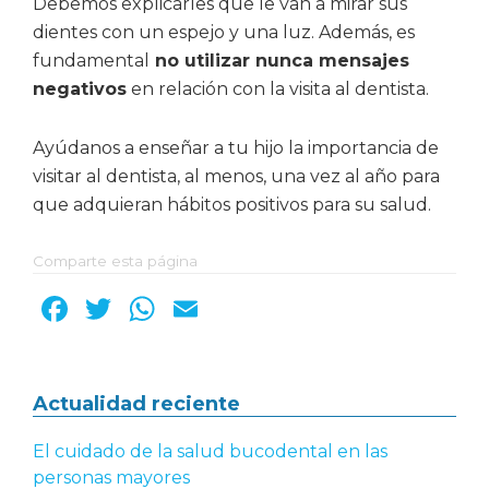
Debemos explicarles que le van a mirar sus
dientes con un espejo y una luz. Además, es
fundamental
no utilizar nunca mensajes
negativos
en relación con la visita al dentista.
Ayúdanos a enseñar a tu hijo la importancia de
visitar al dentista, al menos, una vez al año para
que adquieran hábitos positivos para su salud.
Comparte esta página
F
T
W
E
a
w
h
m
c
it
a
ai
Barra
Actualidad reciente
e
te
ts
l
b
r
A
lateral
El cuidado de la salud bucodental en las
o
p
personas mayores