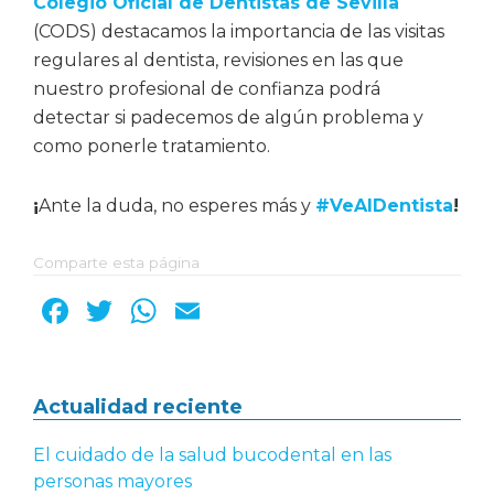
Colegio Oficial de Dentistas de Sevilla
(CODS) destacamos la importancia de las visitas
regulares al dentista, revisiones en las que
nuestro profesional de confianza podrá
detectar si padecemos de algún problema y
como ponerle tratamiento.
¡
Ante la duda, no esperes más y
#VeAlDentista
!
Comparte esta página
F
T
W
E
a
w
h
m
c
it
a
ai
Barra
Actualidad reciente
e
te
ts
l
b
r
A
lateral
El cuidado de la salud bucodental en las
o
p
personas mayores