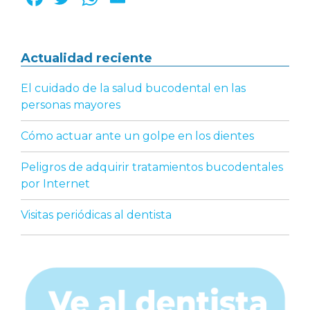
a
w
h
m
c
it
a
ai
Barra
Actualidad reciente
e
te
ts
l
b
r
A
lateral
El cuidado de la salud bucodental en las
o
p
personas mayores
principal
o
p
Cómo actuar ante un golpe en los dientes
k
Peligros de adquirir tratamientos bucodentales
por Internet
Visitas periódicas al dentista