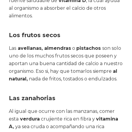
fuente saludable de
vitamina D
, la cual ayuda
al organismo a absorber el calcio de otros
alimentos.
Los frutos secos
Las
avellanas, almendras
o
pistachos
son solo
uno de los muchos frutos secos que poseen y
aportan una buena cantidad de calcio a nuestro
organismo. Eso si, hay que tomarlos siempre
al
natural,
nada de fritos, tostados o endulzados.
Las za
nahorias
Al igual que ocurre con las manzanas, comer
esta
verdura
crujiente rica en fibra y
vitamina
A,
ya sea cruda o acompañando una rica