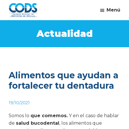
Saltar
Saltar
Saltar
Menú
al
a
al
Ve
contenido
la
pie
Campaña
al
del
principal
barra
de
Actualidad
dentista
Colegio
lateral
página
Oficial
principal
de
Dentistas
de
Alimentos que ayudan a
Sevilla
fortalecer tu dentadura
19/10/2021
Somos lo
que comemos.
Y en el caso de hablar
de
salud bucodental
, los alimentos que