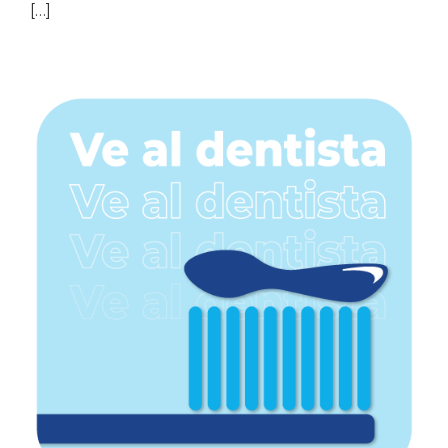
[…]
Barra
lateral
principal